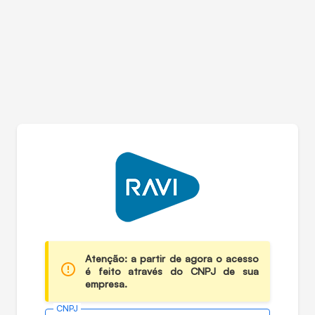
Atenção: a partir de agora o acesso
é feito através do CNPJ de sua
empresa.
CNPJ