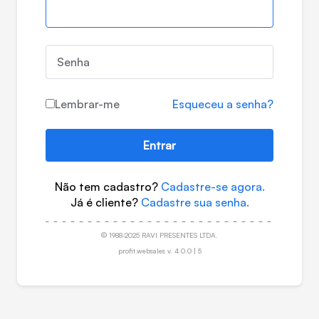
Senha
Lembrar-me
Esqueceu a senha?
Entrar
Não tem cadastro?
Cadastre-se agora.
Já é cliente?
Cadastre sua senha.
© 1988-2025 RAVI PRESENTES LTDA.
profit.websales v. 4.0.0 | 5